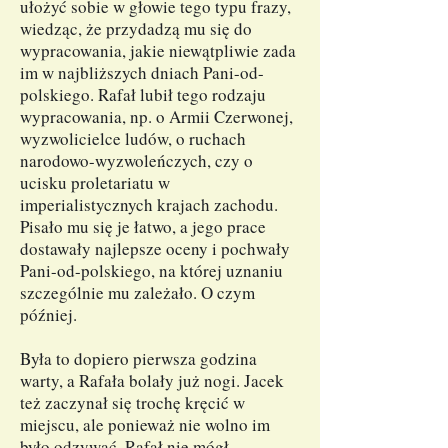
ułożyć sobie w głowie tego typu frazy,
wiedząc, że przydadzą mu się do
wypracowania, jakie niewątpliwie zada
im w najbliższych dniach Pani-od-
polskiego. Rafał lubił tego rodzaju
wypracowania, np. o Armii Czerwonej,
wyzwolicielce ludów, o ruchach
narodowo-wyzwoleńczych, czy o
ucisku proletariatu w
imperialistycznych krajach zachodu.
Pisało mu się je łatwo, a jego prace
dostawały najlepsze oceny i pochwały
Pani-od-polskiego, na której uznaniu
szczególnie mu zależało. O czym
później.
Była to dopiero pierwsza godzina
warty, a Rafała bolały już nogi. Jacek
też zaczynał się trochę kręcić w
miejscu, ale ponieważ nie wolno im
było odzywać, Rafał nie mógł