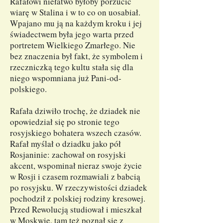
Rafałowi niełatwo byłoby porzucić
wiarę w Stalina i w to co on uosabiał.
Wpajano mu ją na każdym kroku i jej
świadectwem była jego warta przed
portretem Wielkiego Zmarłego. Nie
bez znaczenia był fakt, że symbolem i
rzeczniczką tego kultu stała się dla
niego wspomniana już Pani-od-
polskiego.
Rafała dziwiło trochę, że dziadek nie
opowiedział się po stronie tego
rosyjskiego bohatera wszech czasów.
Rafał myślał o dziadku jako pół
Rosjaninie: zachował on rosyjski
akcent, wspominał nieraz swoje życie
w Rosji i czasem rozmawiali z babcią
po rosyjsku. W rzeczywistości dziadek
pochodził z polskiej rodziny kresowej.
Przed Rewolucją studiował i mieszkał
w Moskwie, tam też poznał się z