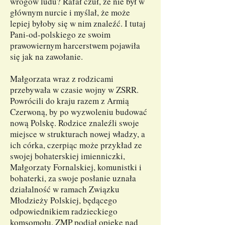
wrogów ludu? Rafał czuł, że nie był w
głównym nurcie i myślał, że może
lepiej byłoby się w nim znaleźć. I tutaj
Pani-od-polskiego ze swoim
prawowiernym harcerstwem pojawiła
się jak na zawołanie.
Małgorzata wraz z rodzicami
przebywała w czasie wojny w ZSRR.
Powrócili do kraju razem z Armią
Czerwoną, by po wyzwoleniu budować
nową Polskę. Rodzice znaleźli swoje
miejsce w strukturach nowej władzy, a
ich córka, czerpiąc może przykład ze
swojej bohaterskiej imienniczki,
Małgorzaty Fornalskiej, komunistki i
bohaterki, za swoje posłanie uznała
działalność w ramach Związku
Młodzieży Polskiej, będącego
odpowiednikiem radzieckiego
komsomołu. ZMP podjął opiekę nad