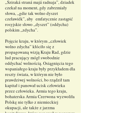
„Sziraká straná majá radnaja”, dziadek
czekał na moment, gdy zabrzmiały
słowa, „gdie tak wolno dyszet
czeławiék”, aby emfatycznie zastąpić
rosyjskie słowo „dyszet” (oddycha)
polskim „zdycha”.
Pojęcie kraju, w którym „człowiek
wolno zdycha” kłóciło się z
propagowaną wizją Kraju Rad, gdzie
lud pracujący mógł swobodnie
oddychać wolnością. Osiągnięcia tego
wspaniałego kraju były przykładem dla
reszty świata, w którym nie było
prawdziwej wolności, bo rządził tam
kapitał i panował ucisk człowieka
przez człowieka. Armia tego kraju,
bohaterska Armia Czerwona wyzwoliła
Polskę nie tylko z niemieckiej
okupacji, ale także z jarzma