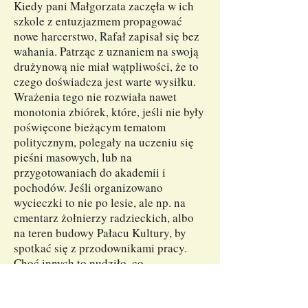
Kiedy pani Małgorzata zaczęła w ich
szkole z entuzjazmem propagować
nowe harcerstwo, Rafał zapisał się bez
wahania. Patrząc z uznaniem na swoją
drużynową nie miał wątpliwości, że to
czego doświadcza jest warte wysiłku.
Wrażenia tego nie rozwiała nawet
monotonia zbiórek, które, jeśli nie były
poświęcone bieżącym tematom
politycznym, polegały na uczeniu się
pieśni masowych, lub na
przygotowaniach do akademii i
pochodów. Jeśli organizowano
wycieczki to nie po lesie, ale np. na
cmentarz żołnierzy radzieckich, albo
na teren budowy Pałacu Kultury, by
spotkać się z przodownikami pracy.
Choć innych to nudziło, co
odzwierciedlało się w nienajlepszej
frekwencji na zbiórkach, Rafał