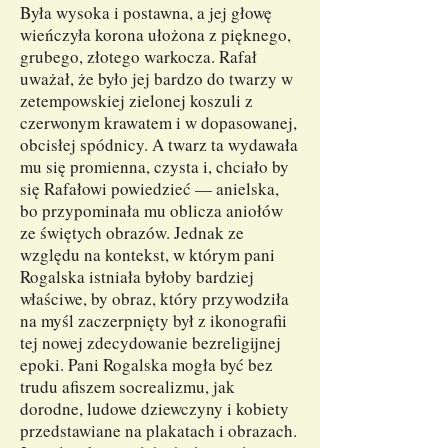
Była wysoka i postawna, a jej głowę
wieńczyła korona ułożona z pięknego,
grubego, złotego warkocza. Rafał
uważał, że było jej bardzo do twarzy w
zetempowskiej zielonej koszuli z
czerwonym krawatem i w dopasowanej,
obcisłej spódnicy. A twarz ta wydawała
mu się promienna, czysta i, chciało by
się Rafałowi powiedzieć — anielska,
bo przypominała mu oblicza aniołów
ze świętych obrazów. Jednak ze
względu na kontekst, w którym pani
Rogalska istniała byłoby bardziej
właściwe, by obraz, który przywodziła
na myśl zaczerpnięty był z ikonografii
tej nowej zdecydowanie bezreligijnej
epoki. Pani Rogalska mogła być bez
trudu afiszem socrealizmu, jak
dorodne, ludowe dziewczyny i kobiety
przedstawiane na plakatach i obrazach.