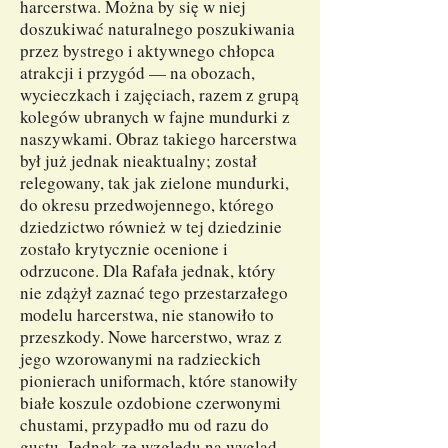
harcerstwa. Można by się w niej
doszukiwać naturalnego poszukiwania
przez bystrego i aktywnego chłopca
atrakcji i przygód — na obozach,
wycieczkach i zajęciach, razem z grupą
kolegów ubranych w fajne mundurki z
naszywkami. Obraz takiego harcerstwa
był już jednak nieaktualny; został
relegowany, tak jak zielone mundurki,
do okresu przedwojennego, którego
dziedzictwo również w tej dziedzinie
zostało krytycznie ocenione i
odrzucone. Dla Rafała jednak, który
nie zdążył zaznać tego przestarzałego
modelu harcerstwa, nie stanowiło to
przeszkody. Nowe harcerstwo, wraz z
jego wzorowanymi na radzieckich
pionierach uniformach, które stanowiły
białe koszule ozdobione czerwonymi
chustami, przypadło mu od razu do
gustu. Jednak ze względu na wygląd