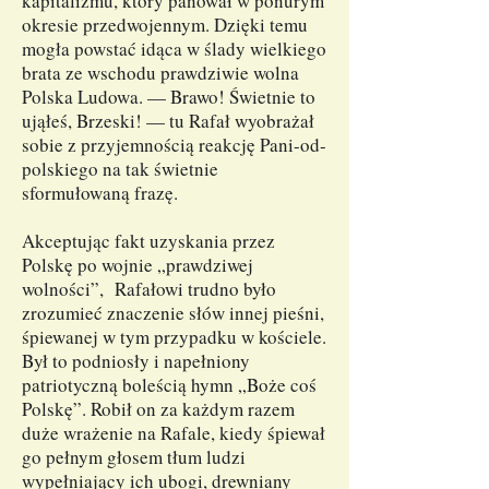
kapitalizmu, który panował w ponurym
okresie przedwojennym. Dzięki temu
mogła powstać idąca w ślady wielkiego
brata ze wschodu prawdziwie wolna
Polska Ludowa. — Brawo! Świetnie to
ująłeś, Brzeski! — tu Rafał wyobrażał
sobie z przyjemnością reakcję Pani-od-
polskiego na tak świetnie
sformułowaną frazę.
Akceptując fakt uzyskania przez
Polskę po wojnie „prawdziwej
wolności”, Rafałowi trudno było
zrozumieć znaczenie słów innej pieśni,
śpiewanej w tym przypadku w kościele.
Był to podniosły i napełniony
patriotyczną boleścią hymn „Boże coś
Polskę”. Robił on za każdym razem
duże wrażenie na Rafale, kiedy śpiewał
go pełnym głosem tłum ludzi
wypełniający ich ubogi, drewniany