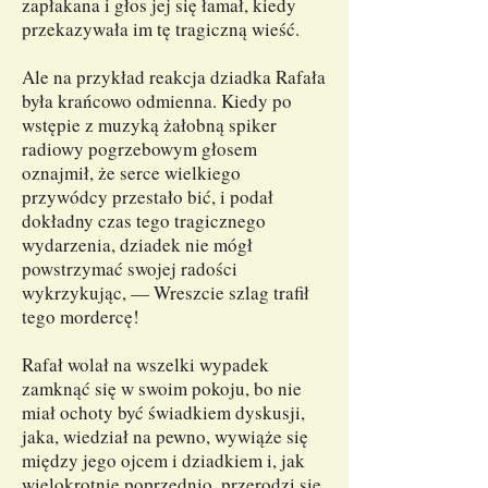
zapłakana i głos jej się łamał, kiedy
przekazywała im tę tragiczną wieść.
Ale na przykład reakcja dziadka Rafała
była krańcowo odmienna. Kiedy po
wstępie z muzyką żałobną spiker
radiowy pogrzebowym głosem
oznajmił, że serce wielkiego
przywódcy przestało bić, i podał
dokładny czas tego tragicznego
wydarzenia, dziadek nie mógł
powstrzymać swojej radości
wykrzykując, — Wreszcie szlag trafił
tego mordercę!
Rafał wolał na wszelki wypadek
zamknąć się w swoim pokoju, bo nie
miał ochoty być świadkiem dyskusji,
jaka, wiedział na pewno, wywiąże się
między jego ojcem i dziadkiem i, jak
wielokrotnie poprzednio, przerodzi się