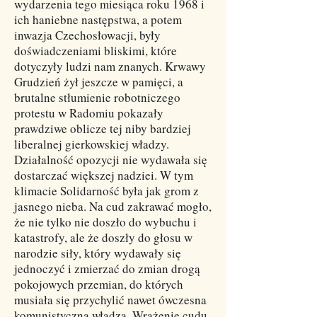
wydarzenia tego miesiąca roku 1968 i
ich haniebne następstwa, a potem
inwazja Czechosłowacji, były
doświadczeniami bliskimi, które
dotyczyły ludzi nam znanych. Krwawy
Grudzień żył jeszcze w pamięci, a
brutalne stłumienie robotniczego
protestu w Radomiu pokazały
prawdziwe oblicze tej niby bardziej
liberalnej gierkowskiej władzy.
Działalność opozycji nie wydawała się
dostarczać większej nadziei. W tym
klimacie Solidarność była jak grom z
jasnego nieba. Na cud zakrawać mogło,
że nie tylko nie doszło do wybuchu i
katastrofy, ale że doszły do głosu w
narodzie siły, który wydawały się
jednoczyć i zmierzać do zmian drogą
pokojowych przemian, do których
musiała się przychylić nawet ówczesna
komunistyczna władza. Wrażenie cudu