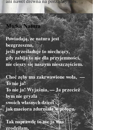
ani nawet drewna na porządny stos.
Matka Natura
Powiadają, ze natura jest
bezgrzeszna,
jeśli prześladuje to niechcący,
gdy zabija to nie dla przyjemności,
nie cieszy się naszym nieszczęściem.
Choć zęby ma zakrwawione woła, —
To nie ja!
To nie ja! Wyjaśnia, — Ja przecież
bym nie gryzła
swoich własnych dzieci
jak maciora zdurniała w połogu.
Tak naprawdę to nie ja was
zrodziłam,