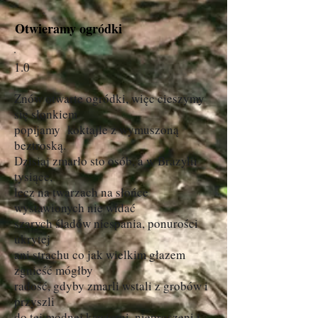
Otwieramy ogródki
1.0
Znów otwarte ogródki, więc cieszymy
się słonkiem
popijamy koktajle z wymuszoną
beztroską.
Dzisiaj zmarło sto osób, a w Brazylii
tysiące,
lecz na twarzach na słońce
wystawionych nie widać
szarych śladów niespania, ponurości
ukrytej
ani strachu co jak wielkim głazem
zgnieść mógłby
radość, gdyby zmarli wstali z grobów i
przyszli
do tej modnej kawiarni, nieproszeni i