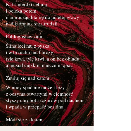
Kat śmierdzi cebulą
i ocieka potem
mamrocząc litanię do uciętej głowy
nad którą tak się utrudził
Pobłogosław katu
Ślina leci mu z pyska
i w brzuchu mu burczy
tyle krwi, tyle krwi, a on bez obiadu
a musiał ciężkim mieczem rąbać
Zmiłuj się nad katem
W nocy spać nie może i leży
z oczyma otwartymi w ciemność
słyszy chrobot szczurów pod dachem
i wpada w przepaść bez dna
Módl się za katem