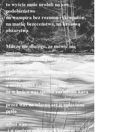
to wyście mnie urobili na swe
podobieństwo
na wampira bez rozumu i skrupułów,
na matkę bezeceństwa, na królową
obżarstwa
.
Milczę nie dlatego, ze mówić nie
umiem,
lecz bo już wszelką nadzieję
straciłam
i już mnie nie obchodzi co się z wami
stanie,
a może nawet raduję się skrycie,
że w końcu was spotka zasłużona kara
—
przez was na własną szyję upleciona
pętla
zdusi was
i w pustyni milczących kamieni