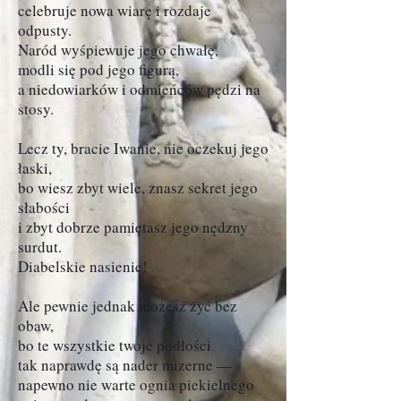
celebruje nowa wiarę i rozdaje
odpusty.
Naród wyśpiewuje jego chwałę,
modli się pod jego figurą,
a niedowiarków i odmieńców pędzi na
stosy.
Lecz ty, bracie Iwanie, nie oczekuj jego
łaski,
bo wiesz zbyt wiele, znasz sekret jego
słabości
i zbyt dobrze pamiętasz jego nędzny
surdut.
Diabelskie nasienie!
Ale pewnie jednak możesz żyć bez
obaw,
bo te wszystkie twoje podłości
tak naprawdę są nader mizerne —
napewno nie warte ognia piekielnego