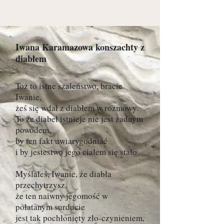
Iwana Karamazowa konszachty z
diabłem
Toż to istne szaleństwo, bracie
Iwanie,
żeś się wdał z diabłem w rozmowy.
To że diabeł istnieje nie jest żadnym
powodem,
by ten fakt uwiarygodniać
i by jestestwo jego ciałem się stało.
Myślałeś, Iwanie, że diabła
przechytrzysz,
że ten naiwny jegomość w
połatanym surducie
jest tak pochłonięty zło-czynieniem,