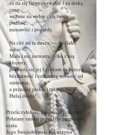
że da się łatwo oszwabić i za niską
cenę
weźmie na siebie całą twoją
podłość,
nienawiść i pogardę.
Na cóż mi ta dusza, — myślałeś
sobie —
Mała i nic niewarta, tylko z nią
kłopoty;
pozbędę się jej i zyskam za bezcen
bezkarność i całkowitą wolność od
sumienia,
a przecież piekła i tak nie ma —
Hulaj dusza!
Przeliczyłeś się, Iwanie, przeliczyłeś.
Połatany surdut przykryła purpurowa
szata.
Jego Świętobliwość Inkwizytor