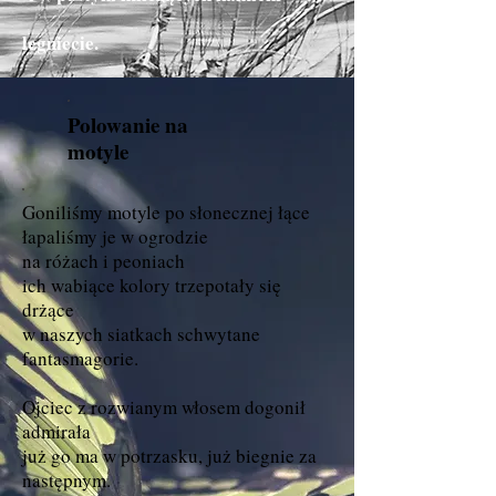
legniecie.
Polowanie na
motyle
Goniliśmy motyle po słonecznej łące
łapaliśmy je w ogrodzie
na różach i peoniach
ich wabiące kolory trzepotały się
drżące
w naszych siatkach schwytane
fantasmagorie.
Ojciec z rozwianym włosem dogonił
admirała
już go ma w potrzasku, już biegnie za
następnym.