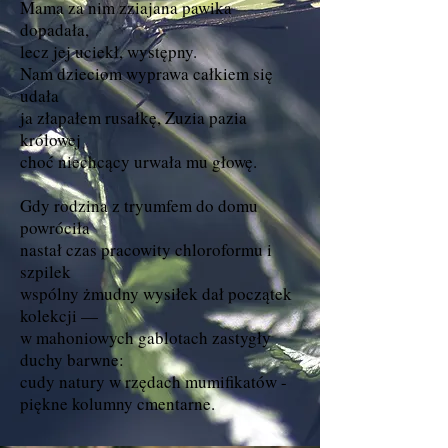
Mama za nim zziajana pawika
dopadała,
lecz jej uciekł, występny.
Nam dzieciom wyprawa całkiem się
udała
ja złapałem rusałkę, Zuzia pazia
królowej
choć niechcący urwała mu głowę.
Gdy rodzina z tryumfem do domu
powróciła
nastał czas pracowity chloroformu i
szpilek
wspólny żmudny wysiłek dał początek
kolekcji —
w mahoniowych gablotach zastygły
duchy barwne:
cudy natury w rzędach mumifikatów -
piękne kolumny cmentarne.