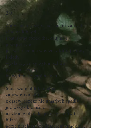
2.0
Znów mijamy się w maskach, czarnych
albo ozdobnych,
i patrzymy spode łba, czujnie i
podejrzliwie
jak wilki, co nie wiedzą, z której strony
i kiedy
wyskoczy ze zgrzytem zębów
pysk morderczy
by wydrzeć z gardła dech.
Suną szare obłoki niebem
zapowietrzonym
z drzew jeszcze nie umarłych spadły
już wszystkie liście
na ziemię obolałą, pełną gruzłów i
blizn
gdzie przeleżą pod śniegiem zimę całą,