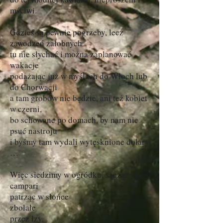
mściwi.
Gdzieś są pewnie pogrzeby, lecz
zawodzeń żałobnych
tu nie słychać i można zaplanować
wakacje
podążając już w myślach do Włoch lub
do Chorwacji
a tam grobów nie będzie, ani też kobiet
w czerni,
bo schowane po domach, by nam nie
psuć nastroju
i byśmy tam wydali wytęsknione dolary
…
Więc siedzimy w ogródku, sącząc sine
campari
patrząc w słońce
zbolałe
przez łzy.