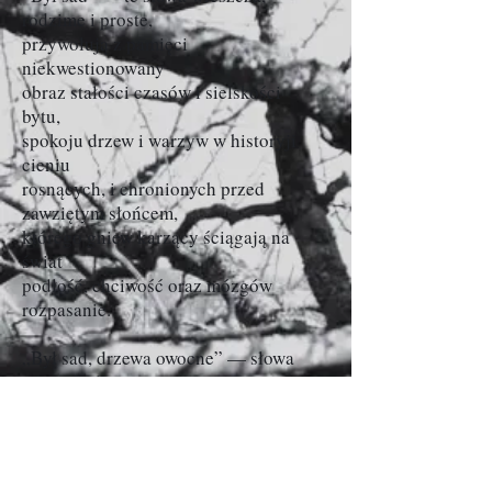
rodzime i proste,
przywołują z pamięci
niekwestionowany
obraz stałości czasów i sielskości
bytu,
spokoju drzew i warzyw w historyji
cieniu
rosnących, i chronionych przed
zawziętym słońcem,
którego gniew karzący ściągają na
świat
podłość, chciwość oraz mózgów
rozpasanie.
„Był sad, drzewa owocne” — słowa
jakże słodkie
wspomnieniem mleka matki, snu objęć
i szumu
gałęzi listnych szczodrze
obwieszonych