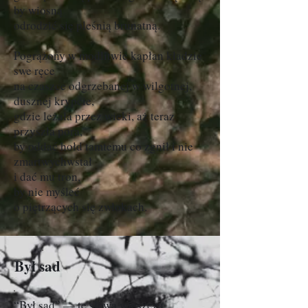
by wiosną
odrodzić się pleśnią brunatną.
Pogrążony w modlitwie kapłan kładzie
swe ręce
na czaszce odgrzebanej w wilgotnej,
dusznej krypcie,
gdzie leżała przez wieki, aż teraz
przyszła pora,
by oddać hołd tamtemu co zgnił i nie
zmartwychwstał
i dać mu tron,
by nie myśleć
o piętrzących się zwłokach.
Był sad
“Był sad” — te słowa wieszcza,