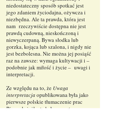
niedostateczny sposób spotkać jest
jego zdaniem życiodajna, ożywcza i
niezbędna. Ale ta prawda, która jest
nam rzeczywiście dostępna nie jest
prawdą cudowną, nieskończoną i
niewyczerpaną. Bywa słodka lub
gorzka, kojąca lub szalona, i nigdy nie
jest bezbolesna. Nie można jej posiąść
raz na zawsze: wymaga kultywacji i –
podobnie jak miłość i życie – uwagi i
interpretacji.
Ze względu na to, że
Uwaga
interpretacja
opublikowana była jako
pierwsze polskie tłumaczenie prac
Biona, książka ta była zaopatrzona w
obszerny wstęp stanowiący przegląd
całości jego idei. Na tej stronie
internetowej, gdzie, pod tytułem
Wprowadzenie do podstawowych prac