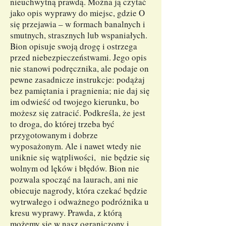
nieuchwytną prawdą. Można ją czytać
jako opis wyprawy do miejsc, gdzie O
się przejawia – w formach banalnych i
smutnych, strasznych lub wspaniałych.
Bion opisuje swoją drogę i ostrzega
przed niebezpieczeństwami. Jego opis
nie stanowi podręcznika, ale podaje on
pewne zasadnicze instrukcje: podążaj
bez pamiętania i pragnienia; nie daj się
im odwieść od twojego kierunku, bo
możesz się zatracić. Podkreśla, że jest
to droga, do której trzeba być
przygotowanym i dobrze
wyposażonym. Ale i nawet wtedy nie
uniknie się wątpliwości, nie będzie się
wolnym od lęków i błędów. Bion nie
pozwala spocząć na laurach, ani nie
obiecuje nagrody, która czekać będzie
wytrwałego i odważnego podróżnika u
kresu wyprawy. Prawda, z którą
możemy się w nasz ograniczony i