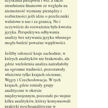
uzyskania paszportu i wiz, a także
utrudnienia finansowe ze względu na
niemożność wymiany pieniędzy i
rozbieżności jeśli idzie o przeliczniki
walutowe u nas i za granicą. No i
oczywiście do rozważenia była kwestia
języka. Perspektywa odbywania
analizy bez używania języka własnego
mogła budzić poważne wątpliwości.
Jeśliby odrzucić kraje zachodnie, w
których analityków nie brakowało, ale
gdzie wieloletnia analiza natrafiałoby
na ogromne trudności, pozostawały
właściwie tylko krajach ościenne,
Węgry i Czechosłowacja. W tych
krajach, gdzie istniały grupy
analityczne w okresie
międzywojennym, pozostało po wojnie
kilku analityków, którzy kontynuowali
praktyki psychoanalityczne w