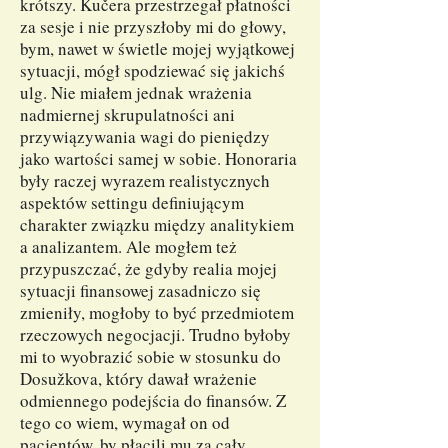
krótszy. Kučera przestrzegał płatności
za sesje i nie przyszłoby mi do głowy,
bym, nawet w świetle mojej wyjątkowej
sytuacji, mógł spodziewać się jakichś
ulg. Nie miałem jednak wrażenia
nadmiernej skrupulatności ani
przywiązywania wagi do pieniędzy
jako wartości samej w sobie. Honoraria
były raczej wyrazem realistycznych
aspektów settingu definiującym
charakter związku między analitykiem
a analizantem. Ale mogłem też
przypuszczać, że gdyby realia mojej
sytuacji finansowej zasadniczo się
zmieniły, mogłoby to być przedmiotem
rzeczowych negocjacji. Trudno byłoby
mi to wyobrazić sobie w stosunku do
Dosužkova, który dawał wrażenie
odmiennego podejścia do finansów. Z
tego co wiem, wymagał on od
pacjentów, by płacili mu za cały