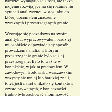
bardziej wymagało ścisłości, ale także
mojemu rozwijającemu się rozumieniu
sytuacji analitycznej, w stosunku do
której doceniałem znaczenie
wyraźnych i przestrzeganych granic.
Wzorując się początkowo na swoim
analityku, wypracowywałem bardziej
mi osobiście odpowiadający sposób
prowadzenia analiz, w którym
przestrzeganie granic było ściślej
przestrzegane. Było to ważne w
kontekście, w jakim pracowałem. W
zawodowym środowisku warszawskim
wszyscy się mniej lub bardziej znali,
toteż jeśli nawet unikało się kontaktów
czysto prywatnych, z konieczności
trudno było zachować anonimowość i
dystans. Ramy analizy nabierały
szczególnego znaczenia i trzeba było
ich pilnować.