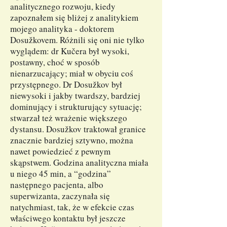
analitycznego rozwoju, kiedy
zapoznałem się bliżej z analitykiem
mojego analityka - doktorem
Dosužkovem. Różnili się oni nie tylko
wyglądem: dr Kučera był wysoki,
postawny, choć w sposób
nienarzucający; miał w obyciu coś
przystępnego. Dr Dosužkov był
niewysoki i jakby twardszy, bardziej
dominujący i strukturujący sytuację;
stwarzał też wrażenie większego
dystansu. Dosužkov traktował granice
znacznie bardziej sztywno, można
nawet powiedzieć z pewnym
skąpstwem. Godzina analityczna miała
u niego 45 min, a “godzina”
następnego pacjenta, albo
superwizanta, zaczynała się
natychmiast, tak, że w efekcie czas
właściwego kontaktu był jeszcze