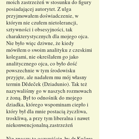
moich zastrzeżeń w stosunku do figury
posiadającej autorytet. Z ulga
przyjmowałem doświadczenie, w
którym nie czułem nietolerancji,
sztywności i obsesyjności, tak
charakterystycznych dla mojego ojca.
Nie było więc dziwne, że kiedy
mówiłem o swoim analityku z czeskimi
kolegami, nie określałem go jako
analitycznego ojca, co było dość
powszechnie w tym środowisku
przyjęte, ale nadałem mu mój własny
termin Dêdeček (Dziadunio). Tak też
nazywaliśmy go w naszych rozmowach
z żoną. Był to odnośnik do mojego
dziadka, którego wspominam ciepło i
który był dla mnie postacią życzliwa,
troskliwą, a przy tym liberalna i nawet
niekonwencjonalną.zastrzeżeń
Nie znaczy to oczywiście, by dr Kučera