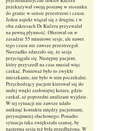
psychoanalityczne doktor Kučera
przekazywał swoją postawę w stosunku
do granic w sensie przestrzeni i czasu.
Jeden aspekt wiązał się z drugim, i w
obu zakresach Dr Kučera przyzwalał
na pewną płynność. Oferował on w
zasadzie 55 minutowe sesje, ale nawet
tego czasu nie zawsze przestrzegał.
Nierzadko zdarzało się, że sesja
przyciągała się. Następny pacjent,
który przyszedł na czas musiał więc
czekać. Ponieważ było to zwykłe
mieszkanie, nie było w nim poczekalni.
Przychodzący pacjent kierował się do
małej wnęki zasłoniętej kotara, gdzie
czekał, aż poprzedni analizant wyjdzie.
W tej sytuacji nie zawsze udało
uniknąć kontaktu między pacjentami,
przynajmniej słuchowego. Ponadto
sytuacja taka zwiększała szansę, by
następna sesja też była przedłużona. W