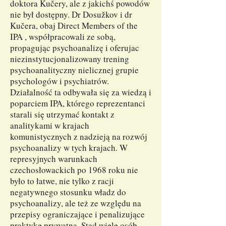
doktora Kučery, ale z jakichś powodów
nie był dostępny. Dr Dosužkov i dr
Kučera, obaj Direct Members of the
IPA , współpracowali ze sobą,
propagując psychoanalizę i oferujac
niezinstytucjonalizowany trening
psychoanalityczny nielicznej grupie
psychologów i psychiatrów.
Działalność ta odbywała się za wiedzą i
poparciem IPA, którego reprezentanci
starali się utrzymać kontakt z
analitykami w krajach
komunistycznych z nadzieją na rozwój
psychoanalizy w tych krajach. W
represyjnych warunkach
czechosłowackich po 1968 roku nie
było to łatwe, nie tylko z racji
negatywnego stosunku władz do
psychoanalizy, ale też ze względu na
przepisy ograniczające i penalizujące
praktykę prywatną. Stąd wiele osób