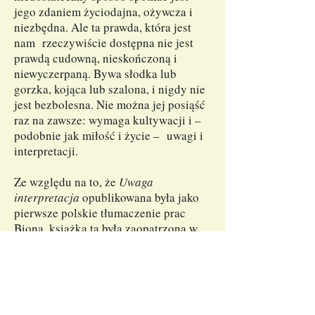
jego zdaniem życiodajna, ożywcza i
niezbędna. Ale ta prawda, która jest
nam rzeczywiście dostępna nie jest
prawdą cudowną, nieskończoną i
niewyczerpaną. Bywa słodka lub
gorzka, kojąca lub szalona, i nigdy nie
jest bezbolesna. Nie można jej posiąść
raz na zawsze: wymaga kultywacji i –
podobnie jak miłość i życie – uwagi i
interpretacji.
Ze względu na to, że
Uwaga
interpretacja
opublikowana była jako
pierwsze polskie tłumaczenie prac
Biona, książka ta była zaopatrzona w
obszerny wstęp stanowiący przegląd
całości jego idei. Na tej stronie
internetowej, gdzie, pod tytułem
Wprowadzenie do podstawowych prac
Biona
, zabrane zostały wstępy do