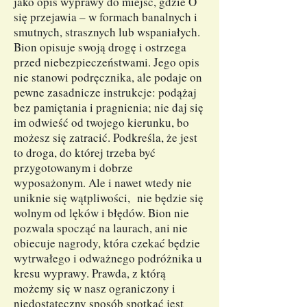
jako opis wyprawy do miejsc, gdzie O
się przejawia – w formach banalnych i
smutnych, strasznych lub wspaniałych.
Bion opisuje swoją drogę i ostrzega
przed niebezpieczeństwami. Jego opis
nie stanowi podręcznika, ale podaje on
pewne zasadnicze instrukcje: podążaj
bez pamiętania i pragnienia; nie daj się
im odwieść od twojego kierunku, bo
możesz się zatracić. Podkreśla, że jest
to droga, do której trzeba być
przygotowanym i dobrze
wyposażonym. Ale i nawet wtedy nie
uniknie się wątpliwości, nie będzie się
wolnym od lęków i błędów. Bion nie
pozwala spocząć na laurach, ani nie
obiecuje nagrody, która czekać będzie
wytrwałego i odważnego podróżnika u
kresu wyprawy. Prawda, z którą
możemy się w nasz ograniczony i
niedostateczny sposób spotkać jest