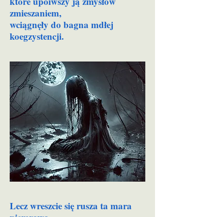
które upoiwszy ją zmysłów
zmieszaniem,
wciągnęły do bagna mdłej
koegzystencji.
Lecz wreszcie się rusza ta mara