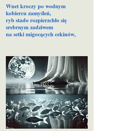
Wnet kroczy po wodnym
kobiercu zamyśleń,
ryb stado rozpierzchło się
srebrnym zadziwem
na setki migocących cekinów,