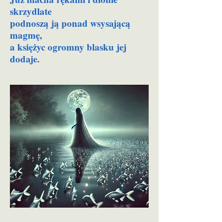
skrzydlate
podnoszą ją ponad wsysającą
magmę,
a księżyc ogromny blasku jej
dodaje.