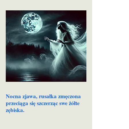
Nocna zjawa, rusałka zmęczona
przeciąga się szczerząc swe żółte
zębiska.