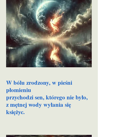
W bólu zrodzony, w pieśni
płomieniu
przychodzi sen, którego nie było,
z mętnej wody wyłania się
księżyc.