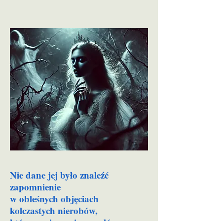
Nie dane jej było znaleźć
zapomnienie
w obleśnych objęciach
kolczastych nierobów,