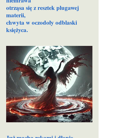
niemrawa
otrząsa się z resztek plugawej
materii,
chwyta w oczodoły odblaski
księżyca.
Już macha rękami i dłonie